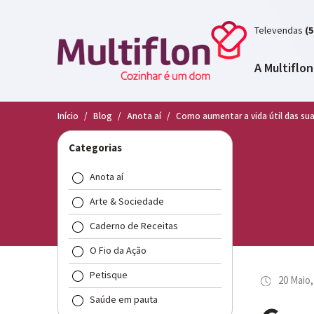
Televendas
(5
A Multiflon
Início
/
Blog
/
Anota aí
/
Como aumentar a vida útil das su
Categorias
Anota aí
Arte & Sociedade
Caderno de Receitas
O Fio da Ação
Petisque
20 Maio,
Saúde em pauta