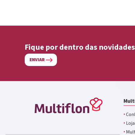
Fique por dentro das novidades
ENVIAR
Mult
·
Conh
·
Loja
·
Mult