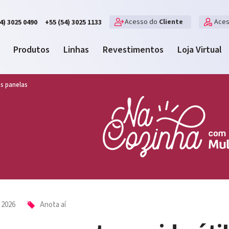
Acesso do
Cliente
Ace
4) 3025 0490
+55 (54) 3025 1133
Produtos
Linhas
Revestimentos
Loja Virtual
as panelas
 2026
Anota aí