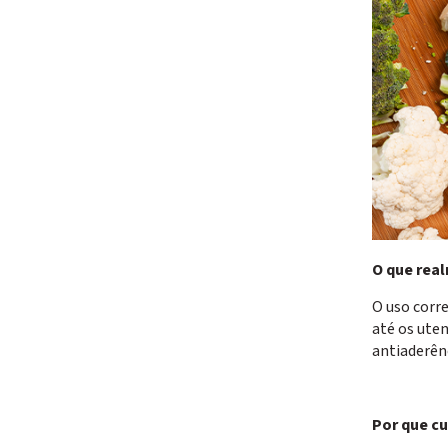
O que real
O uso corr
até os ute
antiaderên
Por que c