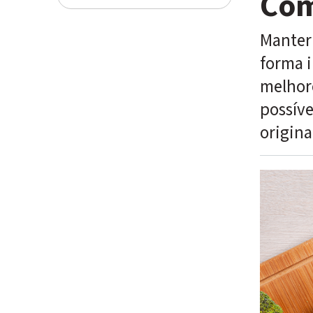
Com
Manter
forma i
melhore
possíve
origina