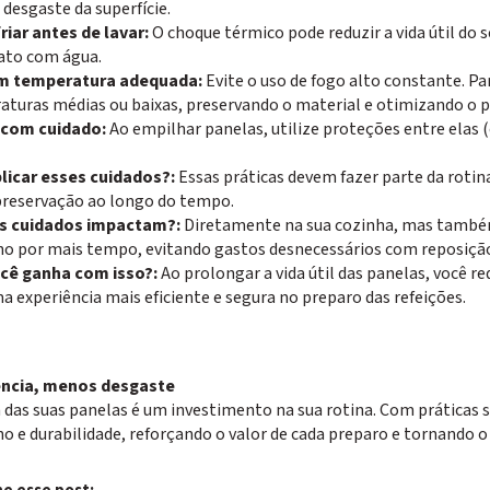
desgaste da superfície.
riar antes de lavar:
O choque térmico pode reduzir a vida útil do 
ato com água.
m temperatura adequada:
Evite o uso de fogo alto constante. P
turas médias ou baixas, preservando o material e otimizando o p
com cuidado:
Ao empilhar panelas, utilize proteções entre elas 
licar esses cuidados?:
Essas práticas devem fazer parte da rotina
preservação ao longo do tempo.
s cuidados impactam?:
Diretamente na sua cozinha, mas també
 por mais tempo, evitando gastos desnecessários com reposiçã
cê ganha com isso?:
Ao prolongar a vida útil das panelas, você 
 experiência mais eficiente e segura no preparo das refeições.
iência, menos desgaste
das suas panelas é um investimento na sua rotina. Com práticas si
e durabilidade, reforçando o valor de cada preparo e tornando o d