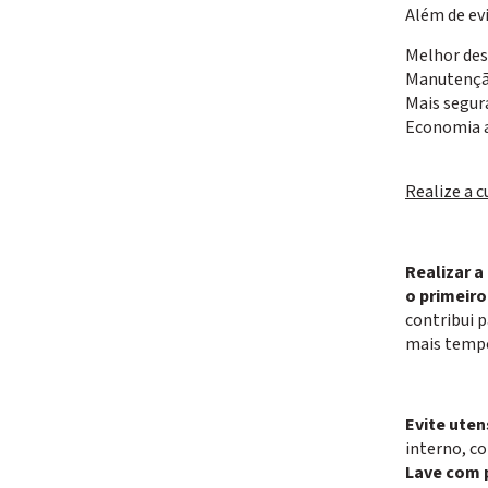
Além de ev
Melhor de
Manutenção
Mais segur
Economia a
Realize a c
Realizar a
o primeiro
contribui 
mais tempo
Evite uten
interno, c
Lave com 