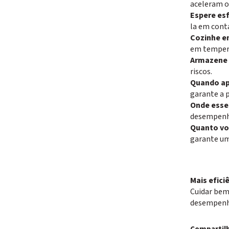
aceleram o 
Espere esf
la em cont
Cozinhe e
em tempera
Armazene 
riscos.
Quando ap
garante a 
Onde esse
desempenho
Quanto vo
garante uma
Mais efic
Cuidar bem 
desempenho 