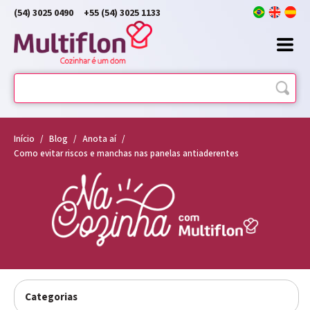
(54) 3025 0490
+55 (54) 3025 1133
Início
/
Blog
/
Anota aí
/
Como evitar riscos e manchas nas panelas antiaderentes
Categorias