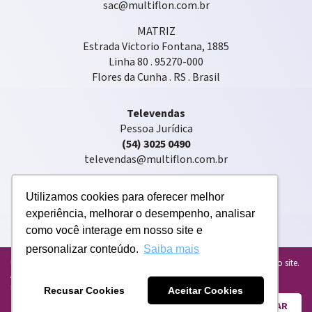
sac@multiflon.com.br
MATRIZ
Estrada Victorio Fontana, 1885
Linha 80 . 95270-000
Flores da Cunha . RS . Brasil
Televendas
Pessoa Jurídica
(54) 3025 0490
televendas@multiflon.com.br
Utilizamos cookies para oferecer melhor
experiência, melhorar o desempenho, analisar
como você interage em nosso site e
personalizar conteúdo.
Saiba mais
Copyright © 2020 . Multiflon® . Todos os direitos reservados
Usamos cookies para personalizar e melhorar sua experiência em nosso site.
Ao usar o nosso site, você concorda com o uso de cookies. Para mais
informações, leia nossa
Política de Privacidade atualizada
.
Recusar Cookies
Aceitar Cookies
ENTENDI E FECHAR