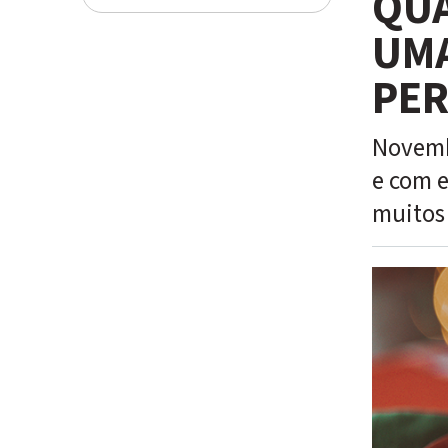
QUA
UMA
PER
Novemb
e com e
muitos 