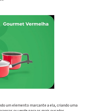
ando um elemento marcante a ela, criando uma
rancos ou verde para os mais ousados.