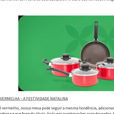
ERMELHA – A FESTIVIDADE NATALINA
 é vermelho, nossa mesa pode seguir a mesma tendência, adicion
oderna e que foge do óbvio. Após em combinações com dourados, b