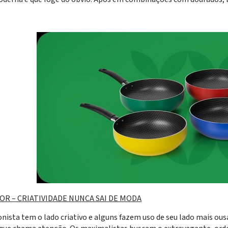
OR – CRIATIVIDADE NUNCA SAI DE MODA
onista tem o lado criativo e alguns fazem uso de seu lado mais o