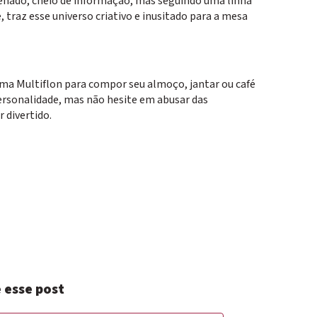
nado, cheio de informação, mas seguindo uma linha
, traz esse universo criativo e inusitado para a mesa
uma Multiflon para compor seu almoço, jantar ou café
personalidade, mas não hesite em abusar das
 divertido.
 esse post