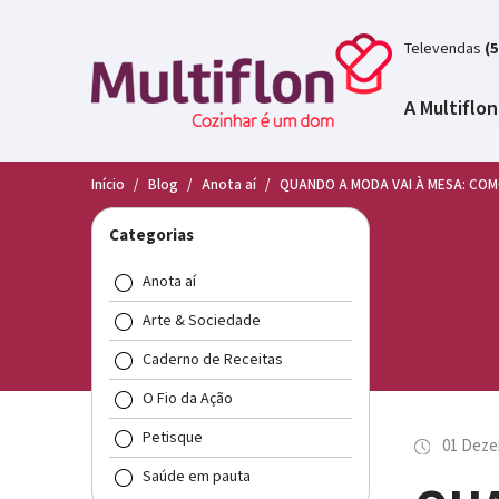
Televendas
(5
A Multiflon
Início
/
Blog
/
Anota aí
/
QUANDO A MODA VAI À MESA: COM
Categorias
Anota aí
Arte & Sociedade
Caderno de Receitas
O Fio da Ação
Petisque
01 Deze
Saúde em pauta