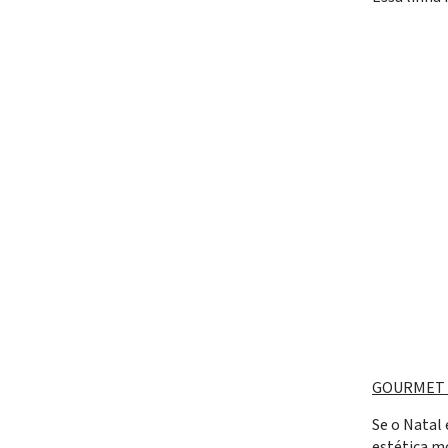
GOURMET V
Se o Natal
estética m