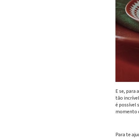
E se, para
tão incríve
é possível
momento de
Para te aju