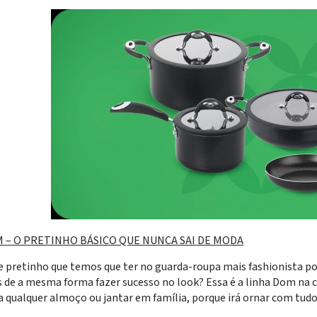
 – O PRETINHO BÁSICO QUE NUNCA SAI DE MODA
e pretinho que temos que ter no guarda-roupa mais fashionista po
 de a mesma forma fazer sucesso no look? Essa é a linha Dom na 
a qualquer almoço ou jantar em família, porque irá ornar com tud