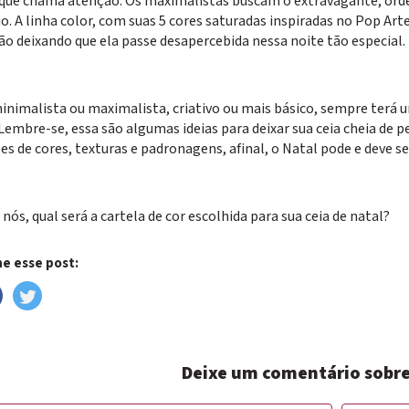
que chama atenção. Os maximalistas buscam o extravagante, orde
io. A linha color, com suas 5 cores saturadas inspiradas no Pop Arte
ão deixando que ela passe desapercebida nessa noite tão especial.
minimalista ou maximalista, criativo ou mais básico, sempre terá 
Lembre-se, essa são algumas ideias para deixar sua ceia cheia de 
 de cores, texturas e padronagens, afinal, o Natal pode e deve ser
nós, qual será a cartela de cor escolhida para sua ceia de natal?
e esse post:
Deixe um comentário sobre