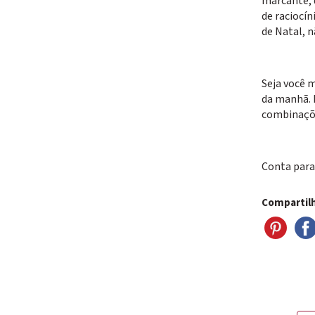
marcante, 
de raciocín
de Natal, n
Seja você 
da manhã. 
combinações
Conta para 
Compartilh