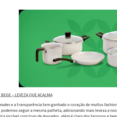
 BEGE – LEVEZA QUE ACALMA
 nudes e a transparência tem ganhado o coração de muitos fashio
, podemos seguir a mesma palheta, adicionando mais leveza a nos
fica incrível com tons de dourados, além é claro dos terrosos e beg