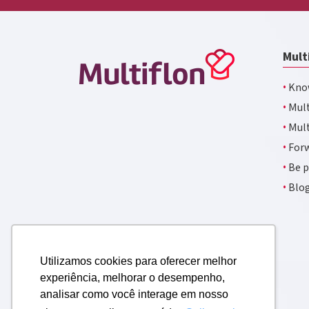
Mult
·
Kno
·
Mult
·
Mult
·
Forw
·
Be p
·
Blo
Utilizamos cookies para oferecer melhor
experiência, melhorar o desempenho,
analisar como você interage em nosso