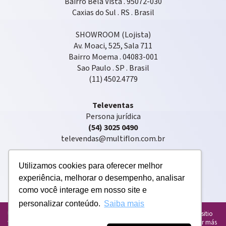
Bairro Bela Vista . 95072-030
Caxias do Sul . RS . Brasil
SHOWROOM (Lojista)
Av. Moaci, 525, Sala 711
Bairro Moema . 04083-001
Sao Paulo . SP . Brasil
(11) 4502.4779
Televentas
Persona jurídica
(54) 3025 0490
televendas@multiflon.com.br
Utilizamos cookies para oferecer melhor
experiência, melhorar o desempenho, analisar
como você interage em nosso site e
personalizar conteúdo.
Saiba mais
Copyright © 2020. Multiflon®. Todos los derechos reservados
Usamos cookies para personalizar y mejorar su experiencia en nuestro sitio
web. Al utilizar nuestro sitio web, acepta el uso de cookies. Para obtener más