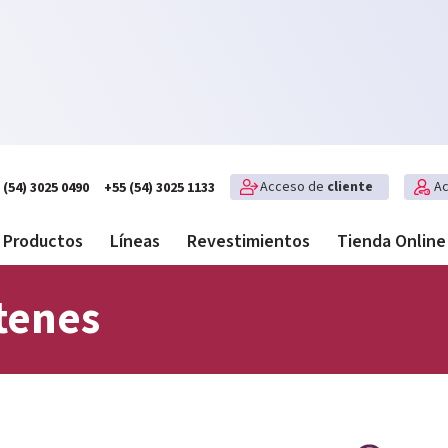
Acceso de
cliente
A
(54) 3025 0490
+55 (54) 3025 1133
Productos
Líneas
Revestimientos
Tienda Online
tenes