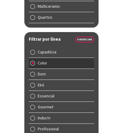
Multiceramic
Quartzo
Filtrar por línea
X REINICIAR
Capadócia
Color
Dom
Ekó
Essencial
Gourmet
Induct+
Profissional