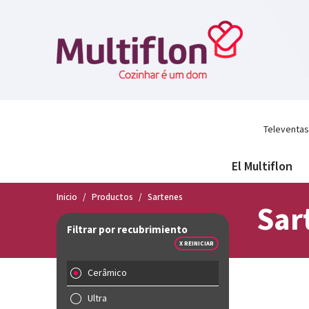
Televentas
El Multiflon
Inicio
/
Productos
/
Sartenes
Sar
Filtrar por recubrimiento
X REINICIAR
Cerâmico
Ultra