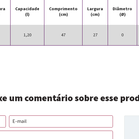
ura
Capacidade
Comprimento
Largura
Diâmetro
)
(l)
(cm)
(cm)
(Ø)
1,20
47
27
0
xe um comentário sobre esse pro