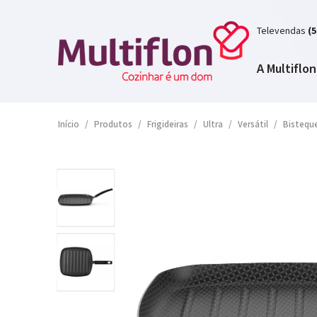
Televendas
(5
A Multiflon
Início
/
Produtos
/
Frigideiras
/
Ultra
/
Versátil
/
Bistequ