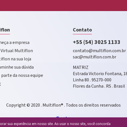
iflon
Contato
+55 (54) 3025 1133
eça a empresa
 Virtual Multiflon
contato@multiflon.com.br
sac@multiflon.com.br
iflon na sua loja
minhe sua dúvida
MATRIZ
Estrada Victorio Fontana, 1
 parte da nossa equipe
Linha 80 . 95270-000
g
Flores da Cunha . RS . Brasil
Copyright © 2020 . Multiflon® . Todos os direitos reservados
rar sua experiência em nosso site. Ao usar o nosso site, você concorda