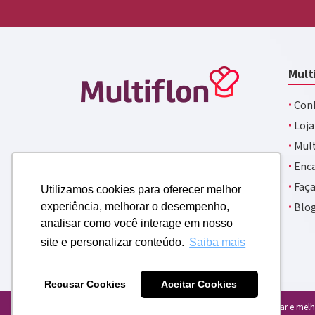
Mult
·
Conh
·
Loja
·
Mult
·
Enca
·
Faça
Utilizamos cookies para oferecer melhor
·
Blo
experiência, melhorar o desempenho,
analisar como você interage em nosso
site e personalizar conteúdo.
Saiba mais
Recusar Cookies
Aceitar Cookies
Usamos cookies para personalizar e melho