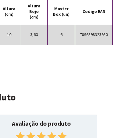
Altura
Altura
Master
Bojo
Codigo EAN
(cm)
Box (un)
(cm)
10
3,60
6
7896398323950
duto
Avaliação do produto