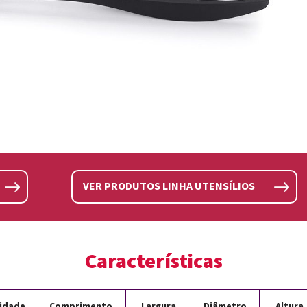
VER PRODUTOS LINHA UTENSÍLIOS
Características
idade
Comprimento
Largura
Diâmetro
Altura