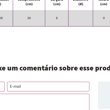
l)
(cm)
(cm)
(Ø)
(cm)
00
30
8
0
xe um comentário sobre esse pro