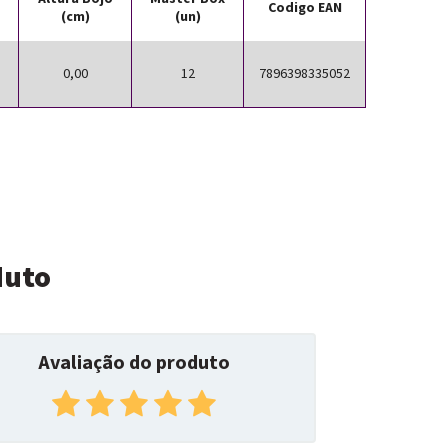
Codigo EAN
(cm)
(un)
0,00
12
7896398335052
duto
Avaliação do produto