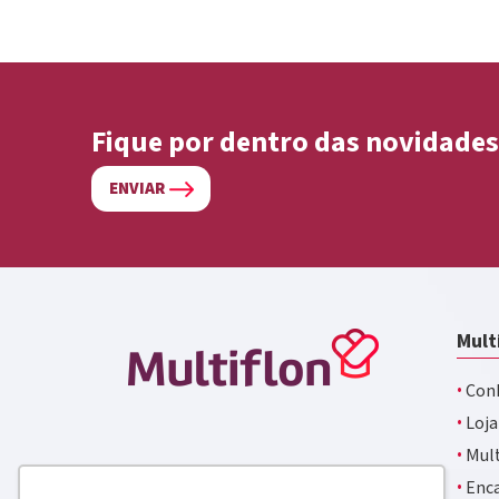
Fique por dentro das novidades
ENVIAR
Mult
·
Conh
·
Loja
·
Mult
·
Enca