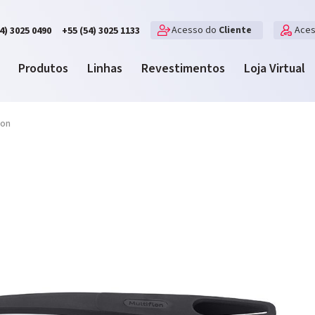
Acesso do
Cliente
Ace
4) 3025 0490
+55 (54) 3025 1133
Produtos
Linhas
Revestimentos
Loja Virtual
lon