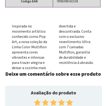
Codigo EAN
7896398341538
Inspirada no
divertida e
movimento artístico
descontraida. Conta
conhecido como Pop
com o exclusivo
Art, a nova coleção da
revestimento Ultra
Linha Color Multiflon
com 7 camadas
apresenta cores
Multiflon, garantia
vibrantes e intensas
de durabilidade e
para trazer alegria e
resistência à abrasão.
deixar a cozinha mais
Deixe um comentário sobre esse produto
Avaliação do produto