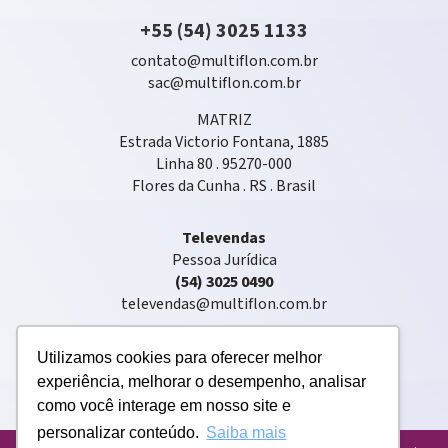
+55 (54) 3025 1133
contato@multiflon.com.br
sac@multiflon.com.br
MATRIZ
Estrada Victorio Fontana, 1885
Linha 80 . 95270-000
Flores da Cunha . RS . Brasil
Televendas
Pessoa Jurídica
(54) 3025 0490
televendas@multiflon.com.br
Utilizamos cookies para oferecer melhor
experiência, melhorar o desempenho, analisar
como você interage em nosso site e
personalizar conteúdo.
Saiba mais
Copyright © 2020 . Multiflon® . Todos os direitos reservados