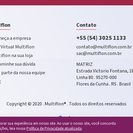
iflon
Contato
+55 (54) 3025 1133
eça a empresa
 Virtual Multiflon
contato@multiflon.com.br
sac@multiflon.com.br
iflon na sua loja
minhe sua dúvida
MATRIZ
Estrada Victorio Fontana, 1
 parte da nossa equipe
Linha 80 . 95270-000
g
Flores da Cunha . RS . Brasil
Copyright © 2020 . Multiflon® . Todos os direitos reservados
rar sua experiência em nosso site. Ao usar o nosso site, você concorda
ções, leia nossa
Política de Privacidade atualizada
.