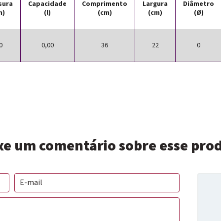
sura
Capacidade
Comprimento
Largura
Diâmetro
m)
(l)
(cm)
(cm)
(Ø)
0
0,00
36
22
0
xe um comentário sobre esse pro