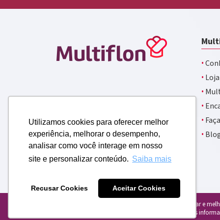
Mult
·
Conh
·
Loja
·
Mult
·
Enca
·
Faça
Utilizamos cookies para oferecer melhor
·
Blo
experiência, melhorar o desempenho,
analisar como você interage em nosso
site e personalizar conteúdo.
Saiba mais
Recusar Cookies
Aceitar Cookies
Usamos cookies para personalizar e melho
com o uso de cookies. Para mais informa