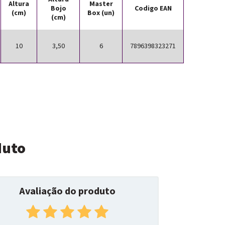
Altura
Master
Bojo
Codigo EAN
(cm)
Box (un)
(cm)
10
3,50
6
7896398323271
duto
Avaliação do produto