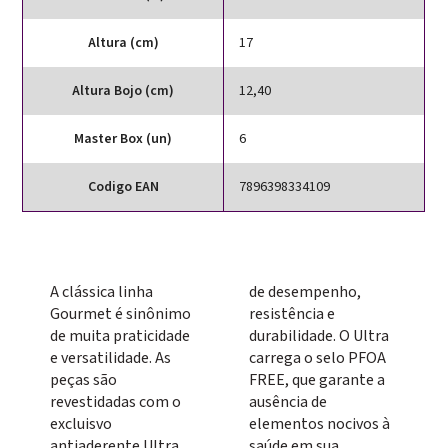
Altura (cm)
17
Altura Bojo (cm)
12,40
Master Box (un)
6
Codigo EAN
7896398334109
A clássica linha
de desempenho,
Gourmet é sinônimo
resistência e
de muita praticidade
durabilidade. O Ultra
e versatilidade. As
carrega o selo PFOA
peças são
FREE, que garante a
revestidadas com o
ausência de
excluisvo
elementos nocivos à
antiaderente Ultra
saúde em sua