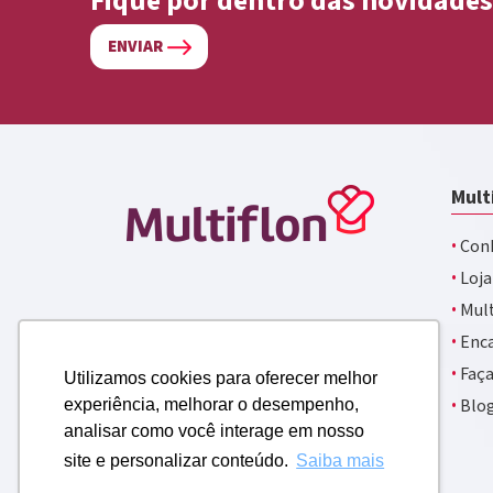
Fique por dentro das novidades
ENVIAR
Mult
·
Conh
·
Loja
·
Mult
·
Enca
·
Faça
Utilizamos cookies para oferecer melhor
·
Blo
experiência, melhorar o desempenho,
analisar como você interage em nosso
site e personalizar conteúdo.
Saiba mais