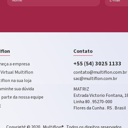
iflon
Contato
+55 (54) 3025 1133
eça a empresa
 Virtual Multiflon
contato@multiflon.com.br
sac@multiflon.com.br
iflon na sua loja
minhe sua dúvida
MATRIZ
Estrada Victorio Fontana, 1
 parte da nossa equipe
Linha 80 . 95270-000
g
Flores da Cunha . RS . Brasil
Copyright © 2020 . Multiflon® . Todos os direitos reservados