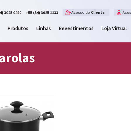
Acesso do
Cliente
Ace
4) 3025 0490
+55 (54) 3025 1133
Produtos
Linhas
Revestimentos
Loja Virtual
arolas