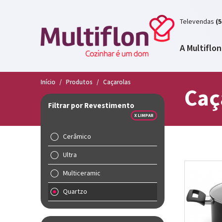
Televendas
(5
A Multiflon
Início
/
Produtos
/
Caçarolas
Caç
Filtrar por Revestimento
X LIMPAR
Cerâmico
Ultra
Multiceramic
Quartzo