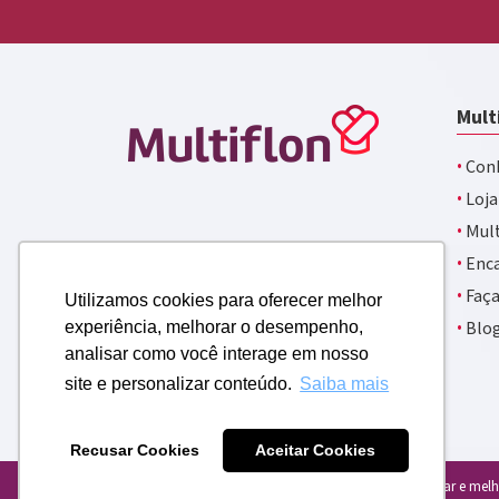
Mult
·
Conh
·
Loja
·
Mult
·
Enca
·
Faça
Utilizamos cookies para oferecer melhor
·
Blo
experiência, melhorar o desempenho,
analisar como você interage em nosso
site e personalizar conteúdo.
Saiba mais
Recusar Cookies
Aceitar Cookies
Usamos cookies para personalizar e melho