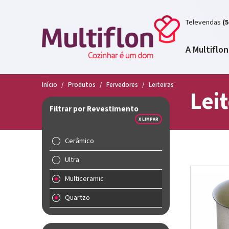
Televendas
(5
A Multiflon
Início
/
Produtos
/
Fervedores
/
Leiteiras
Leit
Filtrar por Revestimento
X LIMPAR
Cerâmico
Ultra
Multiceramic
Quartzo