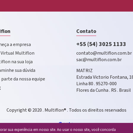
iflon
Contato
+55 (54) 3025 1133
eça a empresa
 Virtual Multiflon
contato@multiflon.com.br
sac@multiflon.com.br
iflon na sua loja
minhe sua dúvida
MATRIZ
Estrada Victorio Fontana, 1
 parte da nossa equipe
Linha 80 . 95270-000
g
Flores da Cunha . RS . Brasil
Copyright © 2020 . Multiflon® . Todos os direitos reservados
rar sua experiência em nosso site. Ao usar o nosso site, você concorda