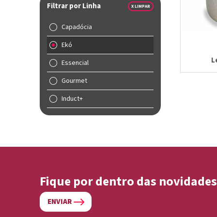
Filtrar por Linha
X LIMPAR
Capadócia
Ekó
L
Essencial
Gourmet
Induct+
Fique por dentro das novidades
ENVIAR