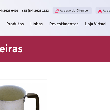
Acesso do
Cliente
Ace
4) 3025 0490
+55 (54) 3025 1133
Produtos
Linhas
Revestimentos
Loja Virtual
eiras