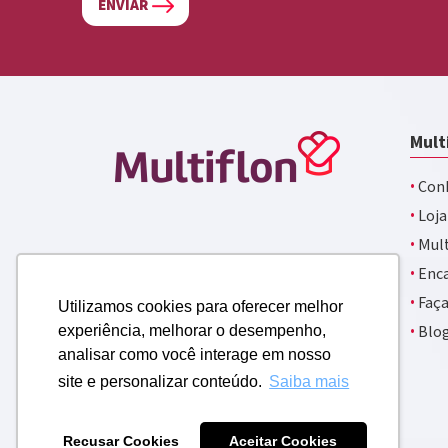
ENVIAR
Mult
·
Conh
·
Loja
·
Mult
·
Enca
·
Faça
Utilizamos cookies para oferecer melhor
·
Blo
experiência, melhorar o desempenho,
analisar como você interage em nosso
site e personalizar conteúdo.
Saiba mais
Recusar Cookies
Aceitar Cookies