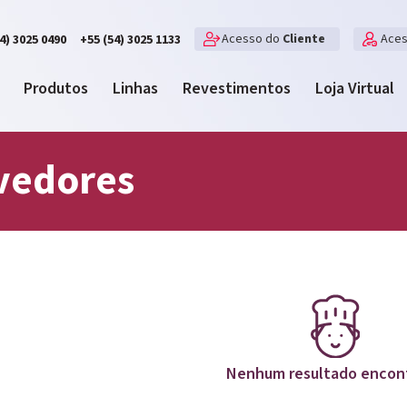
Acesso do
Cliente
Ace
4) 3025 0490
+55 (54) 3025 1133
Produtos
Linhas
Revestimentos
Loja Virtual
vedores
Nenhum resultado encon