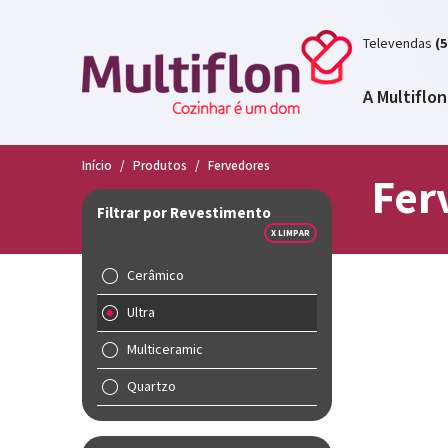
Televendas
(5
A Multiflon
Início
/
Produtos
/
Fervedores
Fer
Filtrar por Revestimento
X LIMPAR
Cerâmico
Ultra
Multiceramic
Quartzo