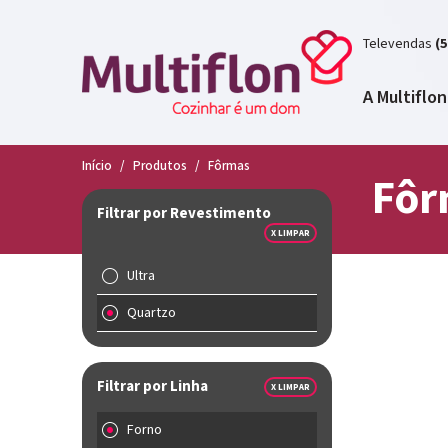
Televendas
(5
A Multiflon
Início
/
Produtos
/
Fôrmas
Fôr
Filtrar por Revestimento
X LIMPAR
Ultra
Quartzo
Filtrar por Linha
X LIMPAR
Forno