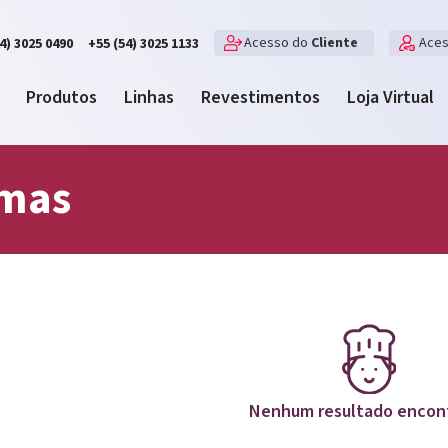
Acesso do
Cliente
Ace
4) 3025 0490
+55 (54) 3025 1133
Produtos
Linhas
Revestimentos
Loja Virtual
mas
Nenhum resultado encon