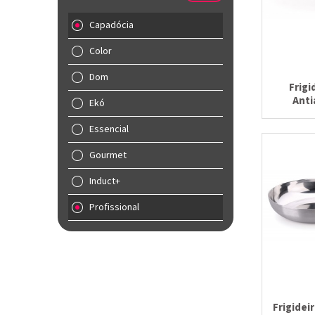
Capadócia
Color
Dom
Frigi
Anti
Ekó
Essencial
Gourmet
Induct+
Profissional
Frigidei