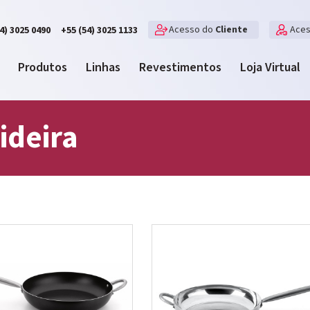
Acesso do
Cliente
Ace
4) 3025 0490
+55 (54) 3025 1133
Produtos
Linhas
Revestimentos
Loja Virtual
ideira