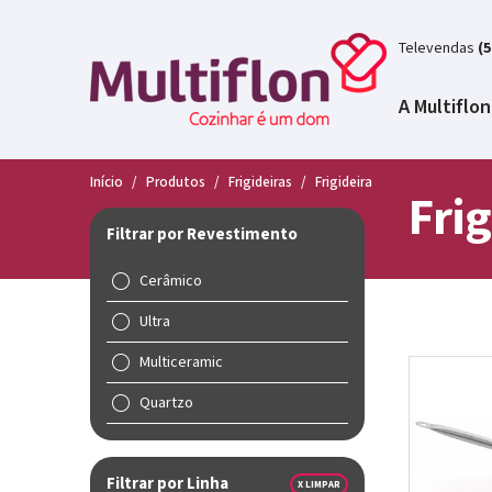
Televendas
(5
A Multiflon
Início
/
Produtos
/
Frigideiras
/
Frigideira
Frig
Filtrar por Revestimento
Cerâmico
Ultra
Multiceramic
Quartzo
Filtrar por Linha
X LIMPAR