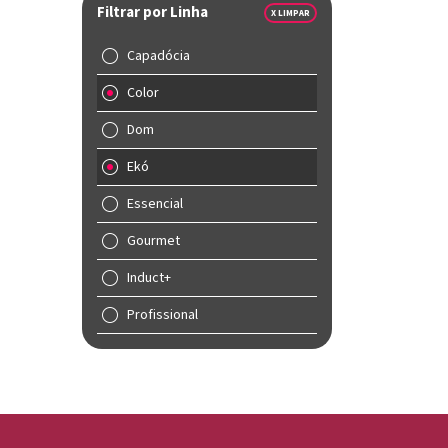
Filtrar por Linha
X LIMPAR
Capadócia
Color
Dom
Ekó
Essencial
Gourmet
Induct+
Profissional