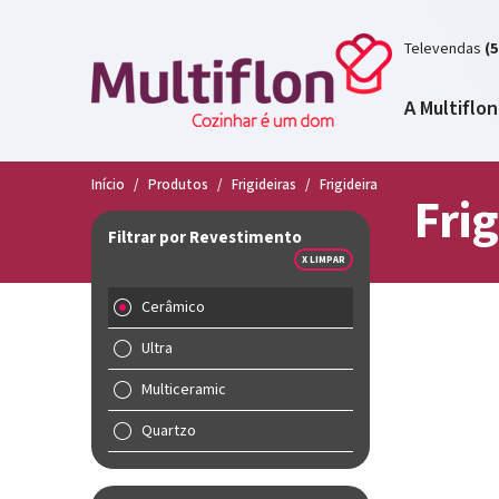
Televendas
(5
A Multiflon
Início
/
Produtos
/
Frigideiras
/
Frigideira
Frig
Filtrar por Revestimento
X LIMPAR
Cerâmico
Ultra
Multiceramic
Quartzo