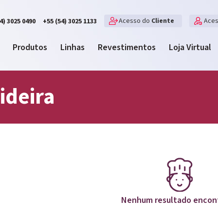
Acesso do
Cliente
Ace
4) 3025 0490
+55 (54) 3025 1133
Produtos
Linhas
Revestimentos
Loja Virtual
ideira
Nenhum resultado encon