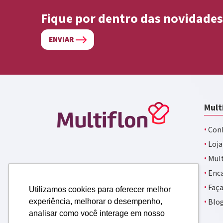
Fique por dentro das novidades
ENVIAR
Mult
·
Conh
·
Loja
·
Mult
·
Enca
·
Faça
Utilizamos cookies para oferecer melhor
·
Blo
experiência, melhorar o desempenho,
analisar como você interage em nosso