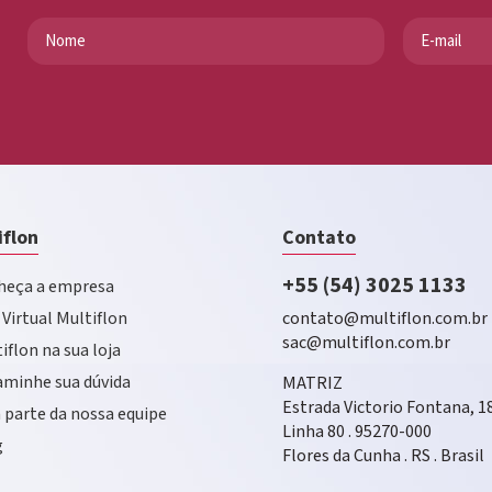
iflon
Contato
+55 (54) 3025 1133
eça a empresa
 Virtual Multiflon
contato@multiflon.com.br
sac@multiflon.com.br
iflon na sua loja
minhe sua dúvida
MATRIZ
Estrada Victorio Fontana, 1
 parte da nossa equipe
Linha 80 . 95270-000
g
Flores da Cunha . RS . Brasil