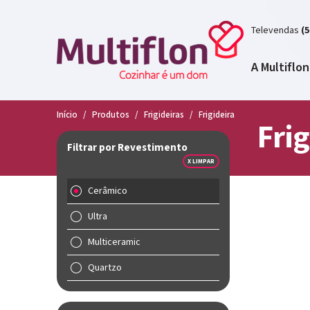
Televendas
(5
A Multiflon
Início
/
Produtos
/
Frigideiras
/
Frigideira
Frig
Filtrar por Revestimento
X LIMPAR
Cerâmico
Ultra
Multiceramic
Quartzo