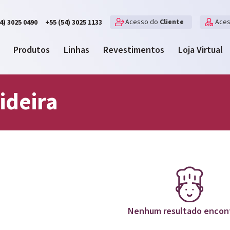
Acesso do
Cliente
Ace
4) 3025 0490
+55 (54) 3025 1133
Produtos
Linhas
Revestimentos
Loja Virtual
ideira
Nenhum resultado encon