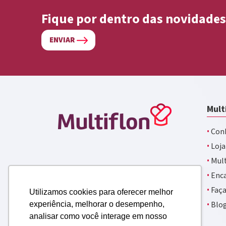
Fique por dentro das novidades
ENVIAR
Mult
·
Conh
·
Loja
·
Mult
·
Enca
·
Faça
Utilizamos cookies para oferecer melhor
·
Blo
experiência, melhorar o desempenho,
analisar como você interage em nosso