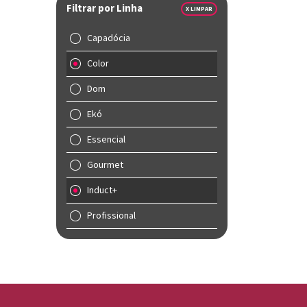
Filtrar por Linha
X LIMPAR
Capadócia
Color
Dom
Ekó
Essencial
Gourmet
Induct+
Profissional