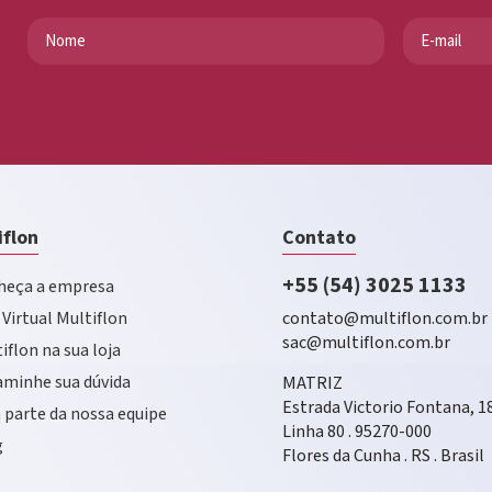
iflon
Contato
+55 (54) 3025 1133
eça a empresa
 Virtual Multiflon
contato@multiflon.com.br
sac@multiflon.com.br
iflon na sua loja
minhe sua dúvida
MATRIZ
Estrada Victorio Fontana, 1
 parte da nossa equipe
Linha 80 . 95270-000
g
Flores da Cunha . RS . Brasil