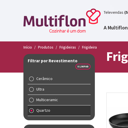
Televendas
(5
A Multiflon
Início
/
Produtos
/
Frigideiras
/
Frigideira
Frig
Filtrar por Revestimento
X LIMPAR
Cerâmico
Ultra
Multiceramic
Quartzo