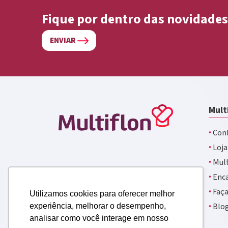
Fique por dentro das novidades
ENVIAR
Mult
·
Conh
·
Loja
·
Mult
·
Enca
·
Faça
Utilizamos cookies para oferecer melhor
·
Blo
experiência, melhorar o desempenho,
analisar como você interage em nosso