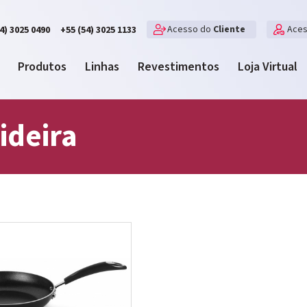
Acesso do
Cliente
Ace
4) 3025 0490
+55 (54) 3025 1133
Produtos
Linhas
Revestimentos
Loja Virtual
ideira