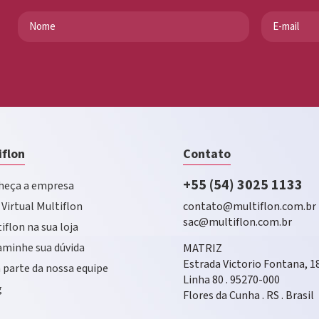
iflon
Contato
+55 (54) 3025 1133
eça a empresa
 Virtual Multiflon
contato@multiflon.com.br
sac@multiflon.com.br
iflon na sua loja
minhe sua dúvida
MATRIZ
Estrada Victorio Fontana, 1
 parte da nossa equipe
Linha 80 . 95270-000
g
Flores da Cunha . RS . Brasil