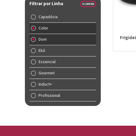
Filtrar por Linha
X LIMPAR
Capadócia
Color
Frigide
Dom
Ekó
Essencial
Gourmet
Induct+
Profissional