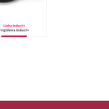
Linha Induct+
Frigideira Induct+