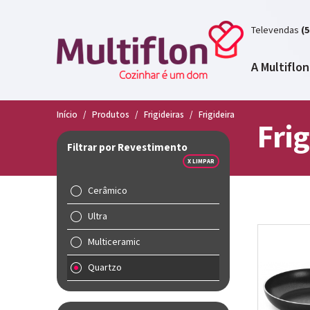
Televendas
(5
A Multiflon
Início
/
Produtos
/
Frigideiras
/
Frigideira
Frig
Filtrar por Revestimento
X LIMPAR
Cerâmico
Ultra
Multiceramic
Quartzo