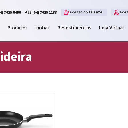
Acesso do
Cliente
Ace
4) 3025 0490
+55 (54) 3025 1133
Produtos
Linhas
Revestimentos
Loja Virtual
ideira