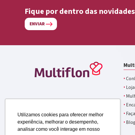
Fique por dentro das novidades
ENVIAR
Mult
·
Conh
·
Loja
·
Mult
·
Enca
·
Faça
Utilizamos cookies para oferecer melhor
·
Blo
experiência, melhorar o desempenho,
analisar como você interage em nosso