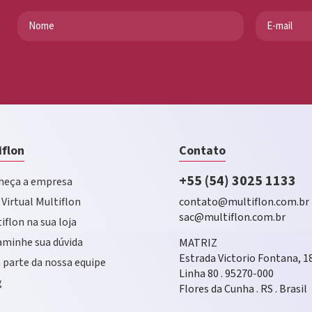
iflon
Contato
+55 (54) 3025 1133
eça a empresa
 Virtual Multiflon
contato@multiflon.com.br
sac@multiflon.com.br
iflon na sua loja
minhe sua dúvida
MATRIZ
Estrada Victorio Fontana, 1
 parte da nossa equipe
Linha 80 . 95270-000
g
Flores da Cunha . RS . Brasil