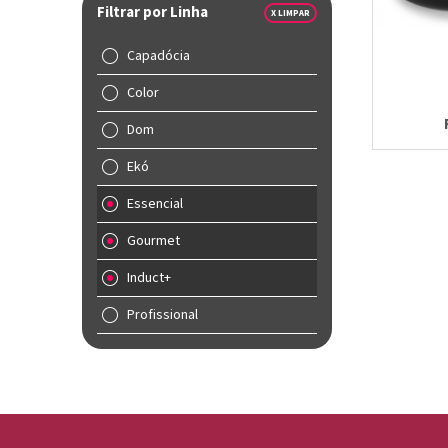
Filtrar por Linha
X LIMPAR
Capadócia
Color
Dom
Ekó
Essencial
Gourmet
Induct+
Profissional