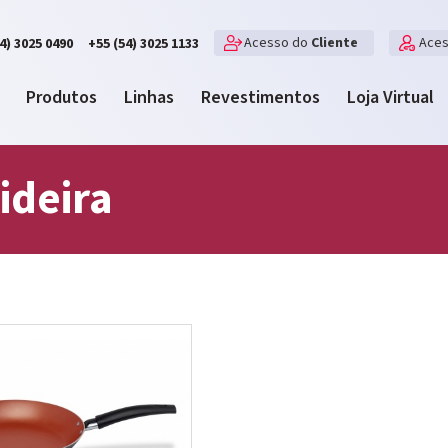
Acesso do
Cliente
Ace
4) 3025 0490
+55 (54) 3025 1133
Produtos
Linhas
Revestimentos
Loja Virtual
ideira