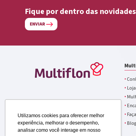
Fique por dentro das novidades
ENVIAR
Mult
·
Conh
·
Loja
·
Mult
·
Enca
·
Faça
Utilizamos cookies para oferecer melhor
·
Blo
experiência, melhorar o desempenho,
analisar como você interage em nosso