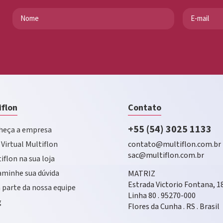
iflon
Contato
+55 (54) 3025 1133
eça a empresa
 Virtual Multiflon
contato@multiflon.com.br
sac@multiflon.com.br
iflon na sua loja
minhe sua dúvida
MATRIZ
Estrada Victorio Fontana, 1
 parte da nossa equipe
Linha 80 . 95270-000
g
Flores da Cunha . RS . Brasil