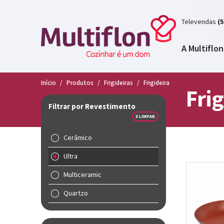
Televendas
(5
A Multiflon
Início
/
Produtos
/
Frigideiras
/
Frigideira
Frig
Filtrar por Revestimento
X LIMPAR
Cerâmico
Ultra
Multiceramic
Quartzo