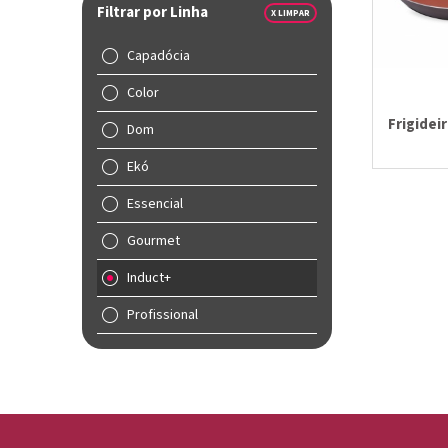
Filtrar por Linha
X LIMPAR
Capadócia
Color
Frigidei
Dom
Ekó
Essencial
Gourmet
Induct+
Profissional