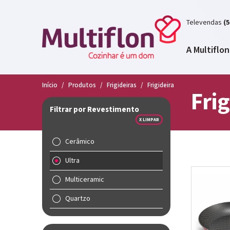
Televendas
(5
A Multiflon
Início
/
Produtos
/
Frigideiras
/
Frigideira
Frig
Filtrar por Revestimento
X LIMPAR
Cerâmico
Ultra
Multiceramic
Quartzo