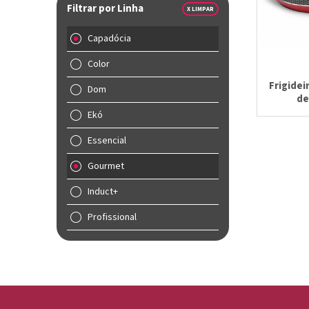
Filtrar por Linha
X LIMPAR
Capadócia
Color
Frigide
Dom
de
Ekó
Essencial
Gourmet
Induct+
Profissional