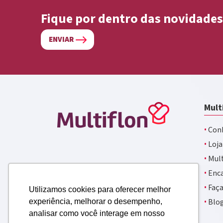
Fique por dentro das novidades
ENVIAR
Mult
·
Conh
·
Loja
·
Mult
·
Enca
·
Faça
Utilizamos cookies para oferecer melhor
·
Blo
experiência, melhorar o desempenho,
analisar como você interage em nosso