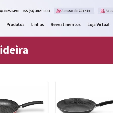
Acesso do
Cliente
Ace
4) 3025 0490
+55 (54) 3025 1133
Produtos
Linhas
Revestimentos
Loja Virtual
ideira