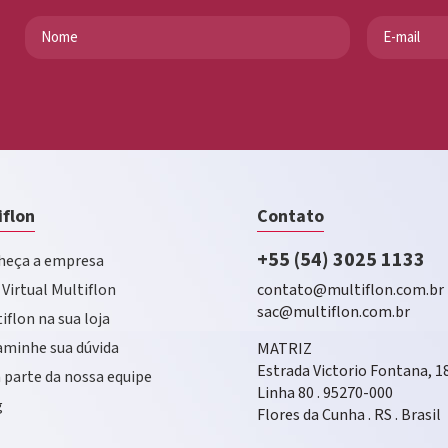
iflon
Contato
+55 (54) 3025 1133
eça a empresa
 Virtual Multiflon
contato@multiflon.com.br
sac@multiflon.com.br
iflon na sua loja
minhe sua dúvida
MATRIZ
Estrada Victorio Fontana, 1
 parte da nossa equipe
Linha 80 . 95270-000
g
Flores da Cunha . RS . Brasil