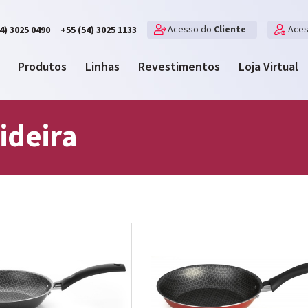
Acesso do
Cliente
Ace
4) 3025 0490
+55 (54) 3025 1133
Produtos
Linhas
Revestimentos
Loja Virtual
ideira