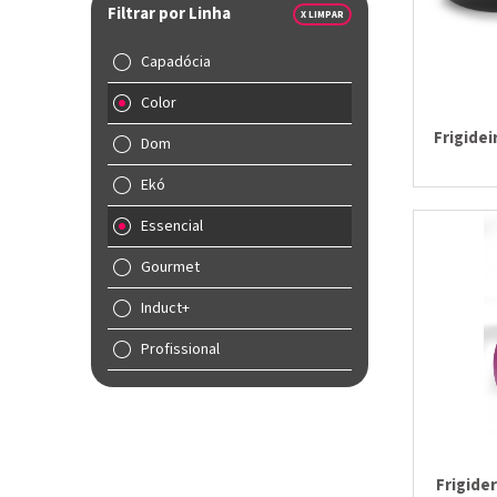
Filtrar por Linha
X LIMPAR
Capadócia
Color
Frigidei
Dom
Ekó
Essencial
Gourmet
Induct+
Profissional
Frigide