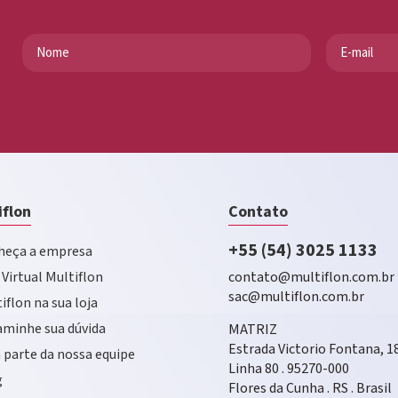
iflon
Contato
+55 (54) 3025 1133
eça a empresa
 Virtual Multiflon
contato@multiflon.com.br
sac@multiflon.com.br
iflon na sua loja
minhe sua dúvida
MATRIZ
Estrada Victorio Fontana, 1
 parte da nossa equipe
Linha 80 . 95270-000
g
Flores da Cunha . RS . Brasil