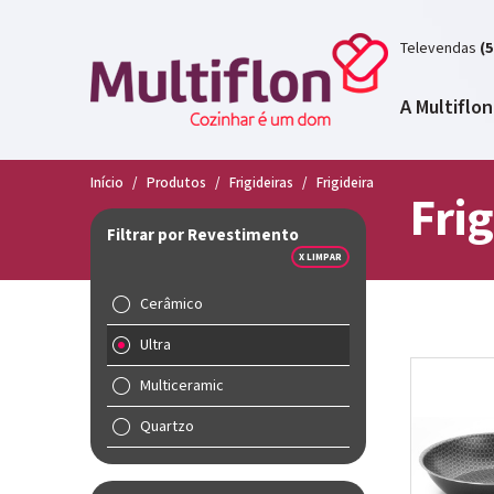
Televendas
(5
A Multiflon
Início
/
Produtos
/
Frigideiras
/
Frigideira
Frig
Filtrar por Revestimento
X LIMPAR
Cerâmico
Ultra
Multiceramic
Quartzo