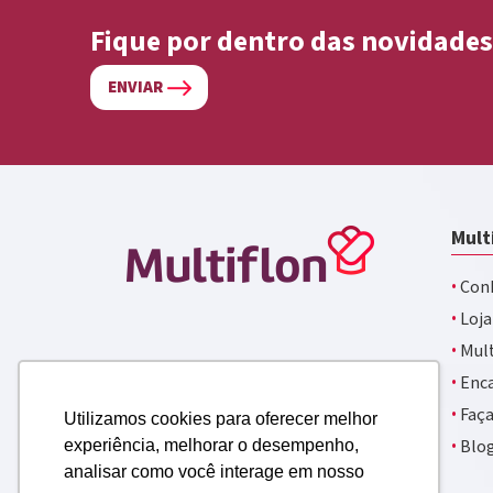
Fique por dentro das novidades
ENVIAR
Mult
·
Conh
·
Loja
·
Mult
·
Enca
·
Faça
Utilizamos cookies para oferecer melhor
·
Blo
experiência, melhorar o desempenho,
analisar como você interage em nosso