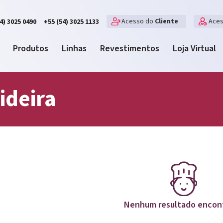
Acesso do
Cliente
Ace
4) 3025 0490
+55 (54) 3025 1133
Produtos
Linhas
Revestimentos
Loja Virtual
ideira
Nenhum resultado encon