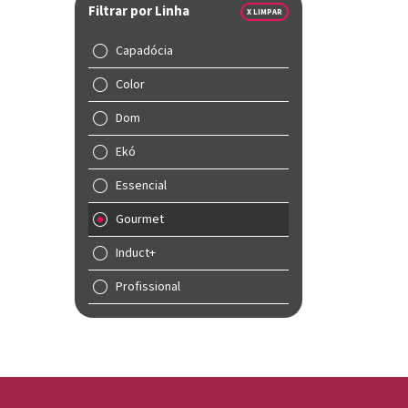
Filtrar por Linha
X LIMPAR
Capadócia
Color
Dom
Ekó
Essencial
Gourmet
Induct+
Profissional