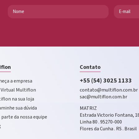
iflon
Contato
+55 (54) 3025 1133
eça a empresa
 Virtual Multiflon
contato@multiflon.com.br
sac@multiflon.com.br
iflon na sua loja
minhe sua dúvida
MATRIZ
Estrada Victorio Fontana, 1
 parte da nossa equipe
Linha 80 . 95270-000
g
Flores da Cunha . RS . Brasil