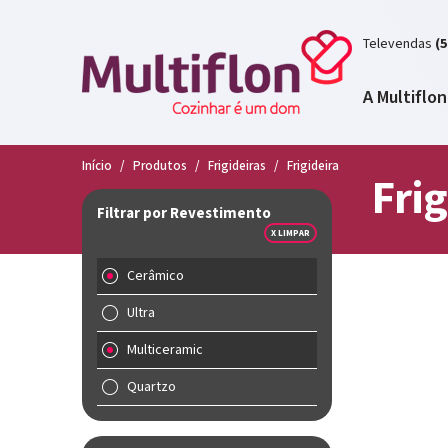
Televendas
(5
A Multiflon
Início
/
Produtos
/
Frigideiras
/
Frigideira
Frig
Filtrar por Revestimento
X LIMPAR
Cerâmico
Ultra
Multiceramic
Quartzo