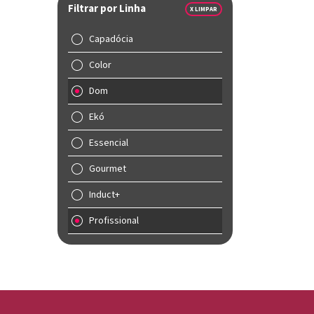
Filtrar por Linha
X LIMPAR
Capadócia
Color
Dom
Ekó
Essencial
Gourmet
Induct+
Profissional