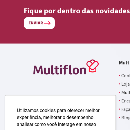
Fique por dentro das novidades
ENVIAR
Mult
·
Conh
·
Loja
·
Mult
·
Enca
·
Faça
Utilizamos cookies para oferecer melhor
·
Blo
experiência, melhorar o desempenho,
analisar como você interage em nosso