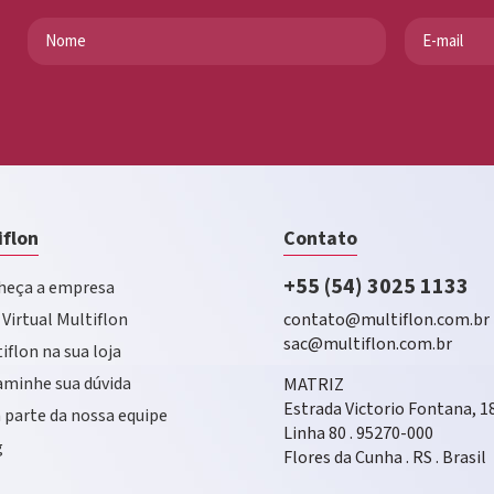
iflon
Contato
+55 (54) 3025 1133
eça a empresa
 Virtual Multiflon
contato@multiflon.com.br
sac@multiflon.com.br
iflon na sua loja
minhe sua dúvida
MATRIZ
Estrada Victorio Fontana, 1
 parte da nossa equipe
Linha 80 . 95270-000
g
Flores da Cunha . RS . Brasil