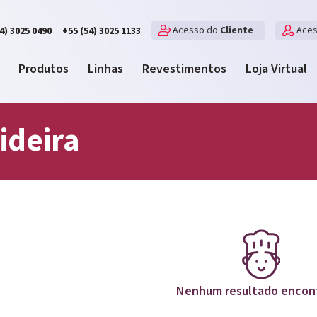
Acesso do
Cliente
Ace
4) 3025 0490
+55 (54) 3025 1133
Produtos
Linhas
Revestimentos
Loja Virtual
ideira
Nenhum resultado encon