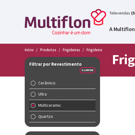
Televendas
(5
A Multiflon
Início
/
Produtos
/
Frigideiras
/
Frigideira
Frig
Filtrar por Revestimento
X LIMPAR
Cerâmico
Ultra
Multiceramic
Quartzo