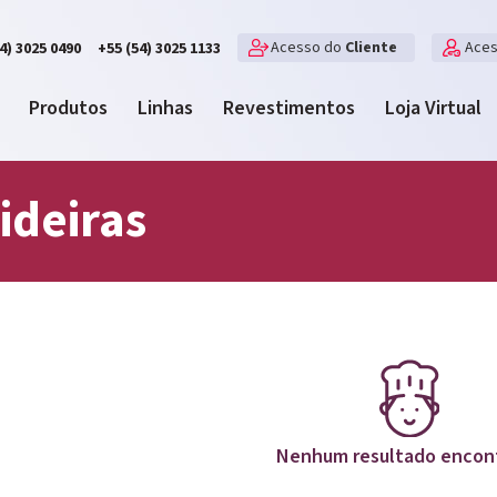
Acesso do
Cliente
Ace
4) 3025 0490
+55 (54) 3025 1133
Produtos
Linhas
Revestimentos
Loja Virtual
ideiras
Nenhum resultado encon