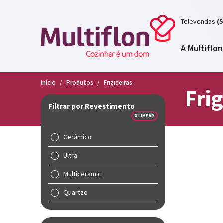
Televendas
(5
A Multiflon
Início
/
Produtos
/
Frigideiras
Frig
Filtrar por Revestimento
X LIMPAR
Cerâmico
Ultra
Multiceramic
Quartzo