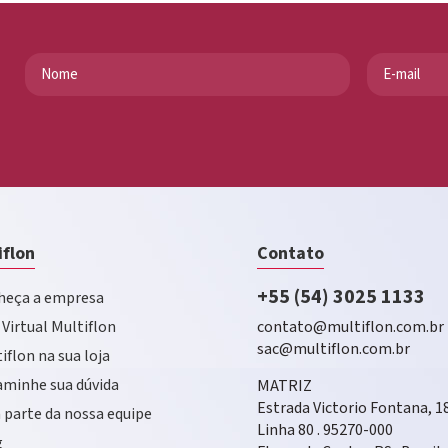
iflon
Contato
+55 (54) 3025 1133
eça a empresa
 Virtual Multiflon
contato@multiflon.com.br
sac@multiflon.com.br
iflon na sua loja
minhe sua dúvida
MATRIZ
Estrada Victorio Fontana, 1
 parte da nossa equipe
Linha 80 . 95270-000
g