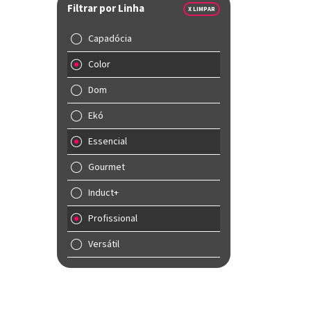
Filtrar por Linha
X LIMPAR
Capadócia
Color
Dom
Ekó
Essencial
Gourmet
Induct+
Profissional
Versátil