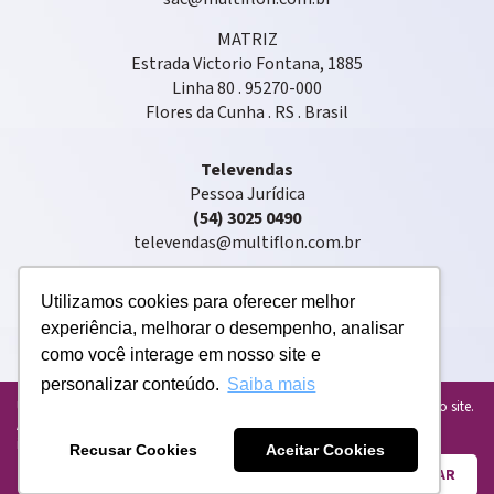
MATRIZ
Estrada Victorio Fontana, 1885
Linha 80 . 95270-000
Flores da Cunha . RS . Brasil
Televendas
Pessoa Jurídica
(54) 3025 0490
televendas@multiflon.com.br
Utilizamos cookies para oferecer melhor
experiência, melhorar o desempenho, analisar
como você interage em nosso site e
personalizar conteúdo.
Saiba mais
Copyright © 2020 . Multiflon® . Todos os direitos reservados
Usamos cookies para personalizar e melhorar sua experiência em nosso site.
Ao usar o nosso site, você concorda com o uso de cookies. Para mais
informações, leia nossa
Política de Privacidade atualizada
.
Recusar Cookies
Aceitar Cookies
ENTENDI E FECHAR