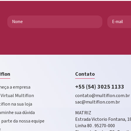
iflon
Contato
+55 (54) 3025 1133
eça a empresa
 Virtual Multiflon
contato@multiflon.com.br
sac@multiflon.com.br
iflon na sua loja
minhe sua dúvida
MATRIZ
Estrada Victorio Fontana, 1
 parte da nossa equipe
Linha 80 . 95270-000
g