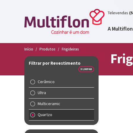
Televendas
(5
A Multiflon
Início
/
Produtos
/
Frigideiras
Frig
Filtrar por Revestimento
X LIMPAR
Cerâmico
Ultra
Multiceramic
Quartzo