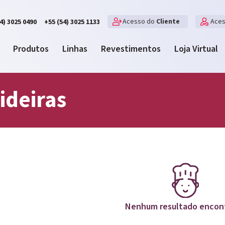
Acesso do
Cliente
Ace
4) 3025 0490
+55 (54) 3025 1133
Produtos
Linhas
Revestimentos
Loja Virtual
ideiras
Nenhum resultado encon