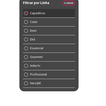
Filtrar por Linha
X LIMPAR
Capadócia
Color
Dom
Ekó
Essencial
Gourmet
Induct+
Profissional
Versátil