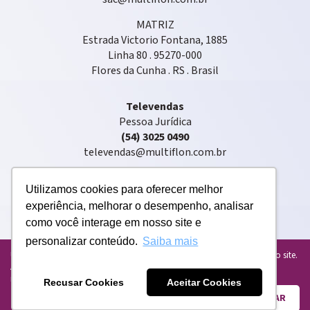
MATRIZ
Estrada Victorio Fontana, 1885
Linha 80 . 95270-000
Flores da Cunha . RS . Brasil
Televendas
Pessoa Jurídica
(54) 3025 0490
televendas@multiflon.com.br
Utilizamos cookies para oferecer melhor
experiência, melhorar o desempenho, analisar
como você interage em nosso site e
personalizar conteúdo.
Saiba mais
Copyright © 2020 . Multiflon® . Todos os direitos reservados
Usamos cookies para personalizar e melhorar sua experiência em nosso site.
Ao usar o nosso site, você concorda com o uso de cookies. Para mais
informações, leia nossa
Política de Privacidade atualizada
.
Recusar Cookies
Aceitar Cookies
ENTENDI E FECHAR