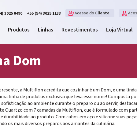
Acesso do
Cliente
Ace
4) 3025 0490
+55 (54) 3025 1133
Produtos
Linhas
Revestimentos
Loja Virtual
ha Dom
resente, a Multiflon acredita que cozinhar é um Dom, é uma linda
u uma linha de produtos exclusiva que leva esse nome! Composta po
 sofisticação ao ambiente durante o preparo ou ao servir, destaca
te Quartzo com 7 camadas da Multiflon, que é formulado com partí
a e durabilidade ao produto. Com cabos em aço e silicone suas peç
ndo os mais diversos preparos aos amantes da culinária.