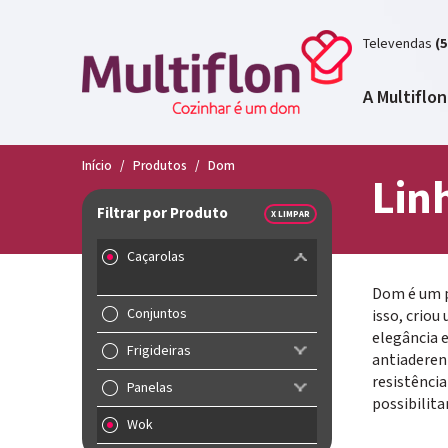
Televendas
(5
A Multiflon
Início
/
Produtos
/
Dom
Lin
Filtrar por Produto
X LIMPAR
Caçarolas
Dom é um p
Conjuntos
isso, crio
elegância e
Frigideiras
antiaderen
resistênci
Panelas
possibilita
Wok