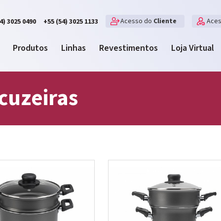
Acesso do
Cliente
Ace
4) 3025 0490
+55 (54) 3025 1133
Produtos
Linhas
Revestimentos
Loja Virtual
cuzeiras