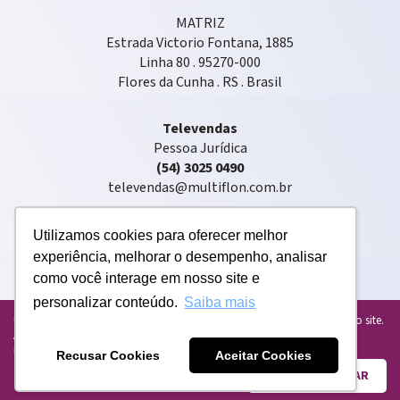
MATRIZ
Estrada Victorio Fontana, 1885
Linha 80 . 95270-000
Flores da Cunha . RS . Brasil
Televendas
Pessoa Jurídica
(54) 3025 0490
televendas@multiflon.com.br
Utilizamos cookies para oferecer melhor
experiência, melhorar o desempenho, analisar
como você interage em nosso site e
personalizar conteúdo.
Saiba mais
Copyright © 2020 . Multiflon® . Todos os direitos reservados
Usamos cookies para personalizar e melhorar sua experiência em nosso site.
Ao usar o nosso site, você concorda com o uso de cookies. Para mais
informações, leia nossa
Política de Privacidade atualizada
.
Recusar Cookies
Aceitar Cookies
ENTENDI E FECHAR