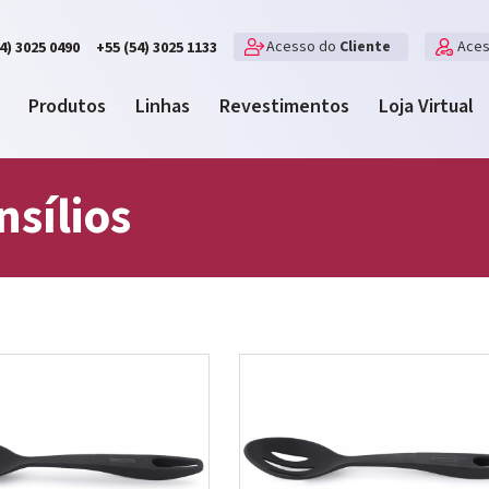
Acesso do
Cliente
Ace
4) 3025 0490
+55 (54) 3025 1133
Produtos
Linhas
Revestimentos
Loja Virtual
nsílios