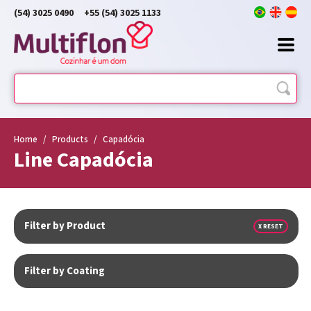
(54) 3025 0490
+55 (54) 3025 1133
Home
/
Products
/
Capadócia
Line Capadócia
Filter by Product
X RESET
Filter by Coating