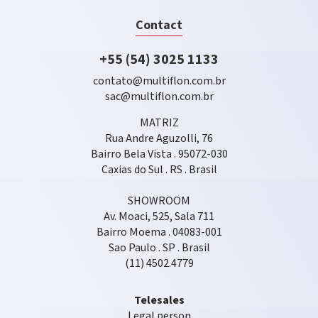
Contact
+55 (54) 3025 1133
contato@multiflon.com.br
sac@multiflon.com.br
MATRIZ
Rua Andre Aguzolli, 76
Bairro Bela Vista . 95072-030
Caxias do Sul . RS . Brasil
SHOWROOM
Av. Moaci, 525, Sala 711
Bairro Moema . 04083-001
Sao Paulo . SP . Brasil
(11) 4502.4779
Telesales
Legal person