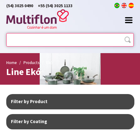
(54) 3025 0490
+55 (54) 3025 1133
Home
/
Products
/
Ekó
Line Ekó
Filter by Product
Filter by Coating