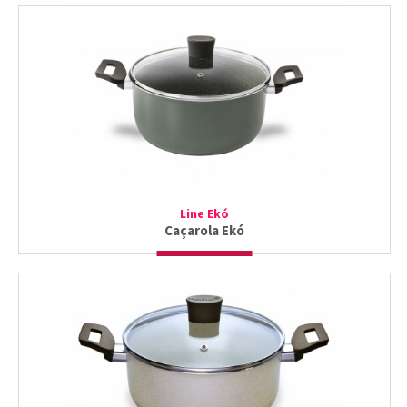
Line Ekó
Caçarola Ekó