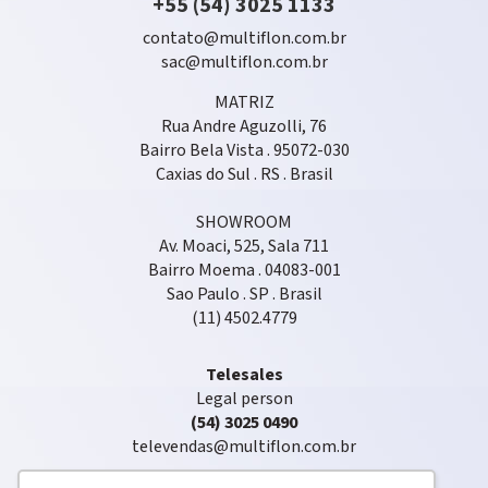
+55 (54) 3025 1133
contato@multiflon.com.br
sac@multiflon.com.br
MATRIZ
Rua Andre Aguzolli, 76
Bairro Bela Vista . 95072-030
Caxias do Sul . RS . Brasil
SHOWROOM
Av. Moaci, 525, Sala 711
Bairro Moema . 04083-001
Sao Paulo . SP . Brasil
(11) 4502.4779
Telesales
Legal person
(54) 3025 0490
televendas@multiflon.com.br