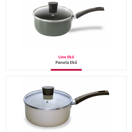
Line Ekó
Panela Ekó