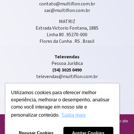
contato@multiflon.com.br
sac@multiflon.com.br
MATRIZ
Estrada Victorio Fontana, 1885
Linha 80 . 95270-000
Flores da Cunha . RS . Brasil
Televendas
Pessoa Jurídica
(54) 3025 0490
televendas@multiflon.com.br
Utilizamos cookies para oferecer melhor
experiência, melhorar o desempenho, analisar
como você interage em nosso site e
personalizar conteúdo.
Saiba mais
Copyright © 2020 . Multiflon® . Todos os direitos reservados
Usamos cookies para personalizar e melhorar sua experiência em nosso site.
Ao usar o nosso site, você concorda com o uso de cookies. Para mais
informações, leia nossa
Política de Privacidade atualizada
.
Recusar Cookies
Aceitar Cookies